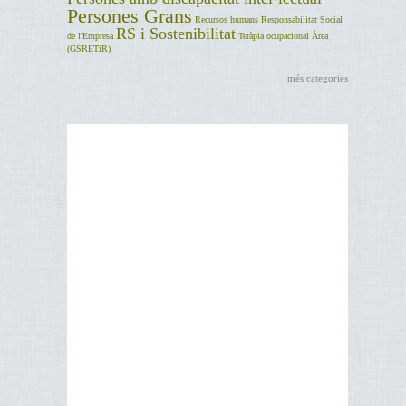
Persones Grans
Recursos humans
Responsabilitat Social
RS i Sostenibilitat
de l'Empresa
Teràpia ocupacional
Àrea
(GSRETiR)
més categories