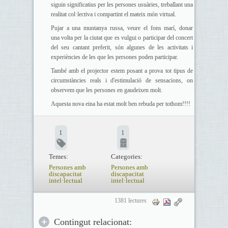
siguin significatius per les persones usuàries, treballant una
realitat col·lectiva i compartint el mateix món virtual.
Pujar a una muntanya russa, veure el fons marí, donar
una volta per la ciutat que es vulgui o participar del concert
del seu cantant preferit, són algunes de les activitats i
experiències de les que les persones poden participar.
També amb el projector estem posant a prova tot tipus de
circumstàncies reals i d'estimulació de sensacions, on
observem que les persones en gaudeixen molt.
Aquesta nova eina ha estat molt ben rebuda per tothom!!!!
1
1
Temes:
Categories:
Persones amb
Persones amb
discapacitat
discapacitat
intel·lectual
intel·lectual
1381 lectures
Contingut relacionat: