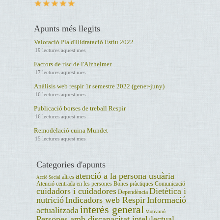
Apunts més llegits
Valoració Pla d'Hidratació Estiu 2022
19 lectures aquest mes
Factors de risc de l'Alzheimer
17 lectures aquest mes
Anàlisis web respir 1r semestre 2022 (gener-juny)
16 lectures aquest mes
Publicació borses de treball Respir
16 lectures aquest mes
Remodelació cuina Mundet
15 lectures aquest mes
Categories d'apunts
atenció a la persona usuària
altres
Acció Social
Atenció centrada en les persones
Bones pràctiques
Comunicació
cuidadors i cuidadores
Dietètica i
Dependència
nutrició
Indicadors web Respir
Informació
interés general
actualitzada
Motivació
Persones amb discapacitat intel·lectual