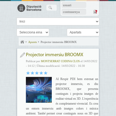
usuari
contrasenya
Apunts
Projector immersiu BROOMX
Projector immersiu BROOMX
Publicat per
MONTSERRAT CODINA CLOS
el 14/03/2022
- 14:12 | Última modificació: 14/03/2022 - 16:30
Al Respir PDI hem estrenat un
projector immersiu, es diu
BROOMX, que presenta
continguts i projecta imatges de
realitat virtual en 3D. L'experiència
és completament vivencial. Es crea
un entorn immersiu amb imatges colors i música
ambient. També permet crear continguts nous en 3D que