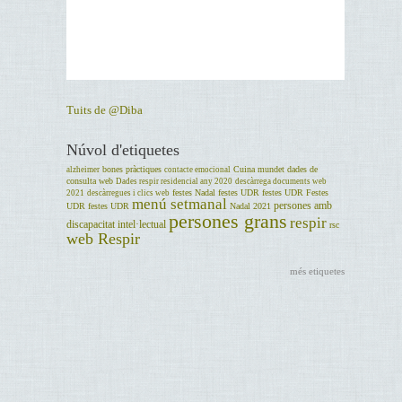
Tuits de @Diba
Núvol d'etiquetes
bones pràctiques
Cuina mundet
dades de
alzheimer
contacte emocional
consulta web
Dades respir residencial any 2020
descàrrega documents web
festes Nadal
festes UDR
festes UDR
Festes
2021
descàrregues i clics web
menú setmanal
persones amb
UDR
festes UDR
Nadal 2021
persones grans
respir
discapacitat intel·lectual
rsc
web Respir
més etiquetes