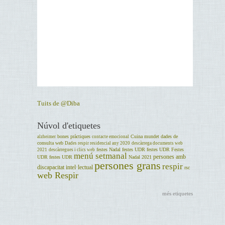
Tuits de @Diba
Núvol d'etiquetes
bones pràctiques
Cuina mundet
dades de
alzheimer
contacte emocional
consulta web
Dades respir residencial any 2020
descàrrega documents web
festes Nadal
festes UDR
festes UDR
Festes
2021
descàrregues i clics web
menú setmanal
persones amb
UDR
festes UDR
Nadal 2021
persones grans
respir
discapacitat intel·lectual
rsc
web Respir
més etiquetes