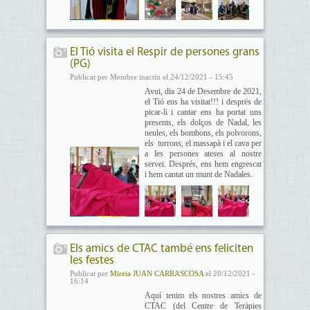
El Tió visita el Respir de persones grans
(PG)
Publicat per Membre inactiu el 24/12/2021 - 15:45
Avui, dia 24 de Desembre de 2021,
el Tió ens ha visitat!!! i després de
picar-li i cantar ens ha portat uns
presents, els dolços de Nadal, les
neules, els bombons, els polvorons,
els turrons, el massapà i el cava per
a les persones ateses al nostre
servei. Després, ens hem engrescat
i hem cantat un munt de Nadales.
Els amics de CTAC també ens feliciten
les festes
Publicat per
Mireia JUAN CARRASCOSA
el 20/12/2021 -
16:14
Aquí tenim els nostres amics de
CTAC (del Centre de Teràpies