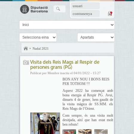
usuari
contrasenya
Nadal 2021
Visita dels Reis Mags al Respir de
persones grans (PG)
Publicat per Membre inactiu el 04/01/2022 - 15:27
BON ANY NOU I BONS REIS
PER TOTHOM !!!
Aquest 2022 ha començat amb
bona energia al Respir PG. Avui,
dimarts 4 de gener, hem gaudit de
la visita màgica de SS.MM. els
Reis Mags de l’Orient.
Com sempre, és una visita molt
desitjada, així que han estat molt
ben rebuts!